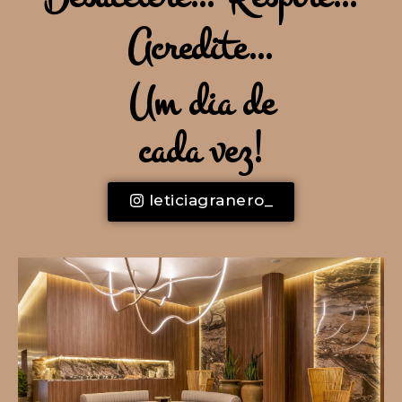
Acredite…
Um dia de
cada vez!
leticiagranero_